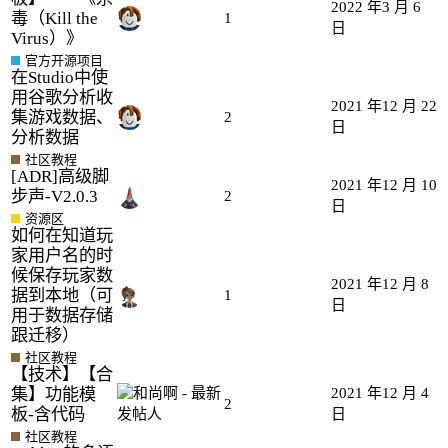
2022 年3 月 6
毒（Kill the
1
日
Virus）》
官方开源项目
在Studio中使
用谷歌分析收
2021 年12 月 22
集游戏数据、
2
日
分析数据
社区教程
[ADR]高级脚
2021 年12 月 10
步声-V2.0.3
2
日
资源区
如何在知道玩
家用户名的时
候保存玩家数
2021 年12 月 8
据到本地（可
1
日
用于数据存储
跟迁移）
社区教程
【技术】【合
集】功能模
2021 年12 月 4
2
板-含代码
日
社区教程